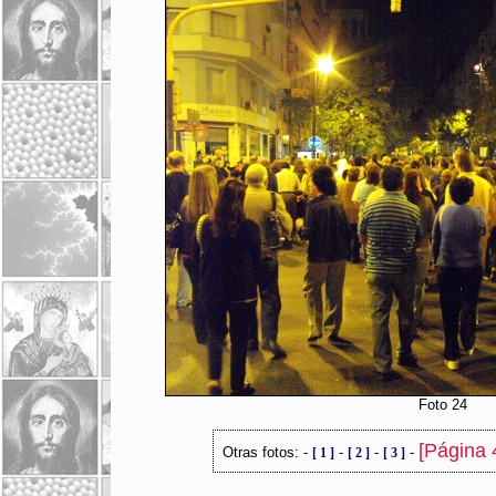
Foto 24
[Página 4
Otras fotos: -
-
-
-
[ 1 ]
[ 2 ]
[ 3 ]