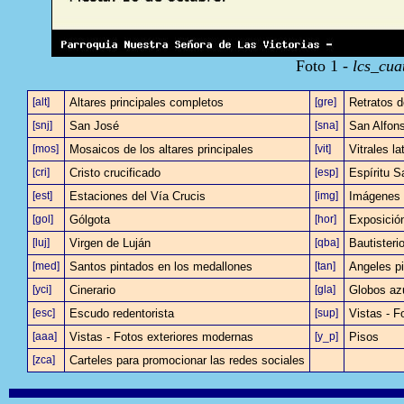
Foto 1 -
lcs_cua
[alt]
Altares principales completos
[gre]
Retratos d
[snj]
San José
[sna]
San Alfons
[mos]
Mosaicos de los altares principales
[vit]
Vitrales la
[cri]
Cristo crucificado
[esp]
Espíritu S
[est]
Estaciones del Vía Crucis
[img]
Imágenes 
[gol]
Gólgota
[hor]
Exposició
[luj]
Virgen de Luján
[qba]
Bautisteri
[med]
Santos pintados en los medallones
[tan]
Angeles pi
[yci]
Cinerario
[gla]
Globos az
[esc]
Escudo redentorista
[sup]
Vistas - F
[aaa]
Vistas - Fotos exteriores modernas
[y_p]
Pisos
[zca]
Carteles para promocionar las redes sociales