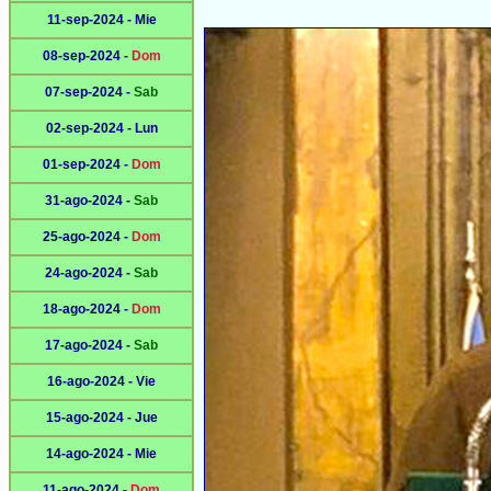
11-sep-2024 - Mie
08-sep-2024 -
Dom
07-sep-2024 -
Sab
02-sep-2024 - Lun
01-sep-2024 -
Dom
31-ago-2024 -
Sab
25-ago-2024 -
Dom
24-ago-2024 -
Sab
18-ago-2024 -
Dom
17-ago-2024 -
Sab
16-ago-2024 - Vie
15-ago-2024 - Jue
14-ago-2024 - Mie
11-ago-2024 -
Dom