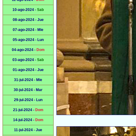
10-ago-2024 -
Sab
08-ago-2024 - Jue
07-ago-2024 - Mie
05-ago-2024 - Lun
04-ago-2024 -
Dom
03-ago-2024 -
Sab
01-ago-2024 - Jue
31-jul-2024 - Mie
30-jul-2024 - Mar
29-jul-2024 - Lun
21-jul-2024 -
Dom
14-jul-2024 -
Dom
11-jul-2024 - Jue