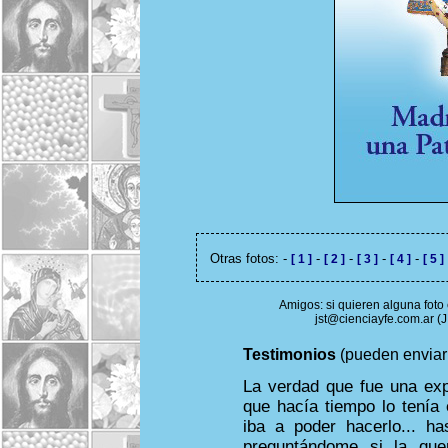
Otras fotos: -
-
-
-
-
[ 1 ]
[ 2 ]
[ 3 ]
[ 4 ]
[ 5 ]
Amigos: si quieren alguna foto 
jst@cienciayfe.com.ar (
Testimonios
(pueden enviarl
La verdad que fue una ex
que hacía tiempo lo tenía
iba a poder hacerlo... h
preguntándome si la qu