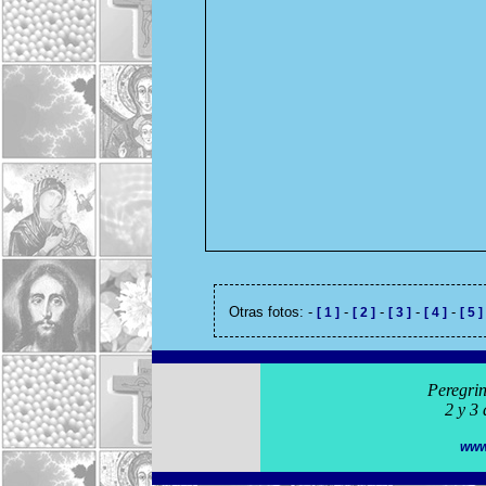
Otras fotos: -
-
-
-
-
[ 1 ]
[ 2 ]
[ 3 ]
[ 4 ]
[ 5 ]
Peregrin
2 y 3
www