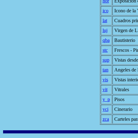
hor
Exposición 
ico
Icono de la
lat
Cuadros prin
luj
Virgen de L
qba
Bautisterio
stc
Frescos - Pi
sup
Vistas desde
tan
Angeles de 
vis
Vistas interi
vit
Vitrales
y_p
Pisos
yci
Cinerario
zca
Carteles par