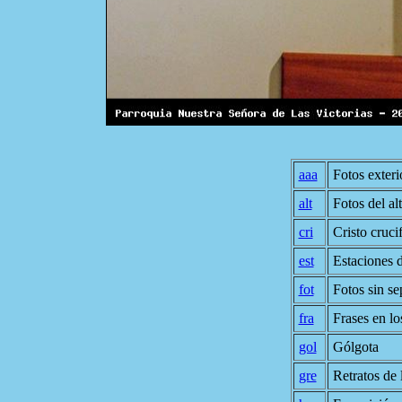
aaa
Fotos exter
alt
Fotos del alt
cri
Cristo cruci
est
Estaciones 
fot
Fotos sin se
fra
Frases en lo
gol
Gólgota
gre
Retratos de 