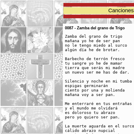
Canciones 
0087 - Zamba del grano de Trigo
Zamba del grano de trigo

mañana yo he de ser pan

no le tengo miedo al surco

algún día he de brotar.

Barbecho de terrón fresco

tu sangre yo he de mamar

tierra que serás mi madre

un nuevo ser me has de dar.

Silencio y noche en mi tumba

espigas germinarán

ciento por una y molienda

mañana voy a ser pan.

Me enterraré en tus entrañas

y el mundo me olvidará

es doloroso tu abrazo

pero yo quiero ser pan.

La muerte aguarda en el surco
cálido abrazo nupcial
