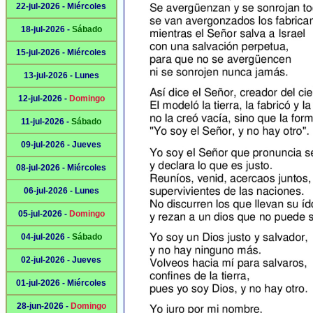
22-jul-2026 - Miércoles
18-jul-2026 -
Sábado
15-jul-2026 - Miércoles
13-jul-2026 - Lunes
12-jul-2026 -
Domingo
11-jul-2026 -
Sábado
09-jul-2026 - Jueves
08-jul-2026 - Miércoles
06-jul-2026 - Lunes
05-jul-2026 -
Domingo
04-jul-2026 -
Sábado
02-jul-2026 - Jueves
01-jul-2026 - Miércoles
28-jun-2026 -
Domingo