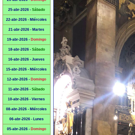
25-abr-2026 -
Sábado
22-abr-2026 - Miércoles
21-abr-2026 - Martes
19-abr-2026 -
Domingo
18-abr-2026 -
Sábado
16-abr-2026 - Jueves
15-abr-2026 - Miércoles
12-abr-2026 -
Domingo
11-abr-2026 -
Sábado
10-abr-2026 - Viernes
08-abr-2026 - Miércoles
06-abr-2026 - Lunes
05-abr-2026 -
Domingo