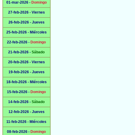
01-mar-2026 -
Domingo
27-feb-2026 - Viernes
26-feb-2026 - Jueves
25-feb-2026 - Miércoles
22-feb-2026 -
Domingo
21-feb-2026 -
Sábado
20-feb-2026 - Viernes
19-feb-2026 - Jueves
18-feb-2026 - Miércoles
15-feb-2026 -
Domingo
14-feb-2026 -
Sábado
12-feb-2026 - Jueves
11-feb-2026 - Miércoles
08-feb-2026 -
Domingo