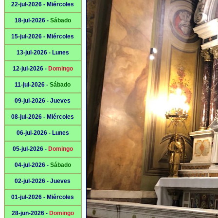
22-jul-2026 - Miércoles
18-jul-2026 -
Sábado
15-jul-2026 - Miércoles
13-jul-2026 - Lunes
12-jul-2026 -
Domingo
11-jul-2026 -
Sábado
09-jul-2026 - Jueves
08-jul-2026 - Miércoles
06-jul-2026 - Lunes
05-jul-2026 -
Domingo
04-jul-2026 -
Sábado
02-jul-2026 - Jueves
01-jul-2026 - Miércoles
28-jun-2026 -
Domingo