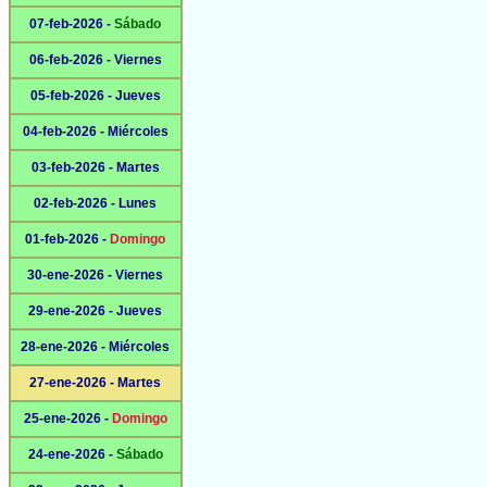
J
07-feb-2026 -
Sábado
06-feb-2026 - Viernes
05-feb-2026 - Jueves
04-feb-2026 - Miércoles
03-feb-2026 - Martes
02-feb-2026 - Lunes
01-feb-2026 -
Domingo
30-ene-2026 - Viernes
29-ene-2026 - Jueves
28-ene-2026 - Miércoles
27-ene-2026 - Martes
25-ene-2026 -
Domingo
24-ene-2026 -
Sábado