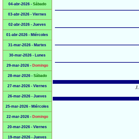
04-abr-2026 -
Sábado
03-abr-2026 - Viernes
02-abr-2026 - Jueves
01-abr-2026 - Miércoles
31-mar-2026 - Martes
30-mar-2026 - Lunes
29-mar-2026 -
Domingo
28-mar-2026 -
Sábado
27-mar-2026 - Viernes
26-mar-2026 - Jueves
25-mar-2026 - Miércoles
22-mar-2026 -
Domingo
20-mar-2026 - Viernes
19-mar-2026 - Jueves