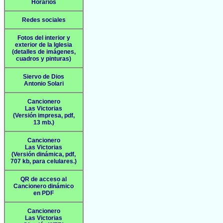
Horarios
Redes sociales
Fotos del interior y
exterior de la Iglesia
(detalles de imágenes,
cuadros y pinturas)
Siervo de Dios
Antonio Solari
Cancionero
Las Victorias
(Versión impresa, pdf,
13 mb.)
Cancionero
Las Victorias
(Versión dinámica, pdf,
707 kb, para celulares.)
QR de acceso al
Cancionero dinámico
en PDF
Cancionero
Las Victorias