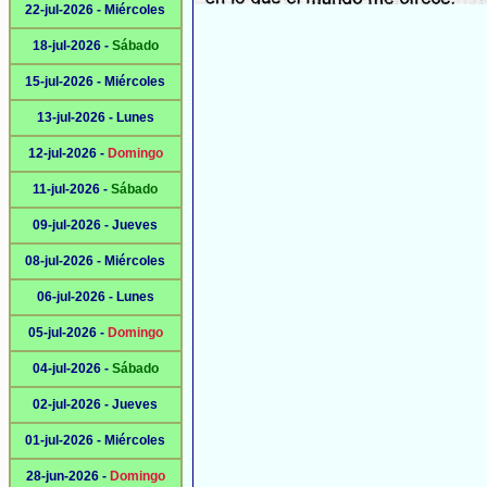
22-jul-2026 - Miércoles
18-jul-2026 -
Sábado
15-jul-2026 - Miércoles
13-jul-2026 - Lunes
12-jul-2026 -
Domingo
11-jul-2026 -
Sábado
09-jul-2026 - Jueves
08-jul-2026 - Miércoles
06-jul-2026 - Lunes
05-jul-2026 -
Domingo
04-jul-2026 -
Sábado
02-jul-2026 - Jueves
01-jul-2026 - Miércoles
28-jun-2026 -
Domingo