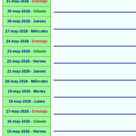
31-may-2026 -
Domingo
30-may-2026 -
Sábado
28-may-2026 - Jueves
27-may-2026 - Miércoles
24-may-2026 -
Domingo
23-may-2026 -
Sábado
22-may-2026 - Viernes
21-may-2026 - Jueves
20-may-2026 - Miércoles
19-may-2026 - Martes
18-may-2026 - Lunes
17-may-2026 -
Domingo
16-may-2026 -
Sábado
15-may-2026 - Viernes