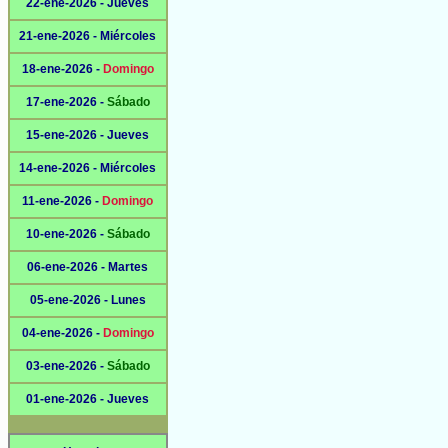
22-ene-2026 - Jueves
21-ene-2026 - Miércoles
18-ene-2026 -
Domingo
17-ene-2026 -
Sábado
15-ene-2026 - Jueves
14-ene-2026 - Miércoles
11-ene-2026 -
Domingo
10-ene-2026 -
Sábado
06-ene-2026 - Martes
05-ene-2026 - Lunes
04-ene-2026 -
Domingo
03-ene-2026 -
Sábado
01-ene-2026 - Jueves