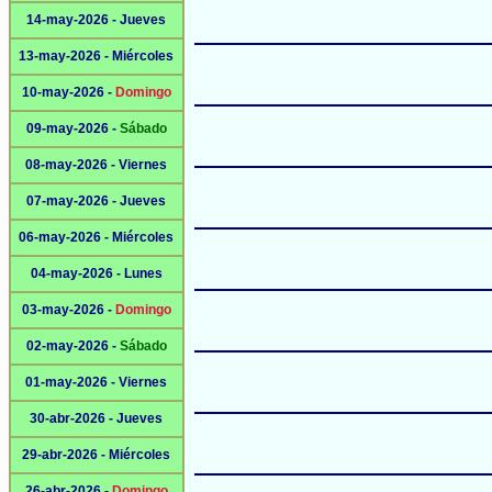
14-may-2026 - Jueves
13-may-2026 - Miércoles
10-may-2026 -
Domingo
09-may-2026 -
Sábado
08-may-2026 - Viernes
07-may-2026 - Jueves
06-may-2026 - Miércoles
04-may-2026 - Lunes
03-may-2026 -
Domingo
02-may-2026 -
Sábado
01-may-2026 - Viernes
30-abr-2026 - Jueves
29-abr-2026 - Miércoles
26-abr-2026 -
Domingo