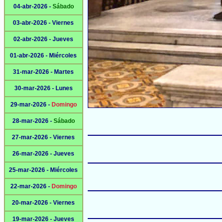
04-abr-2026 -
Sábado
03-abr-2026 - Viernes
02-abr-2026 - Jueves
01-abr-2026 - Miércoles
31-mar-2026 - Martes
30-mar-2026 - Lunes
29-mar-2026 -
Domingo
28-mar-2026 -
Sábado
27-mar-2026 - Viernes
26-mar-2026 - Jueves
25-mar-2026 - Miércoles
22-mar-2026 -
Domingo
20-mar-2026 - Viernes
19-mar-2026 - Jueves