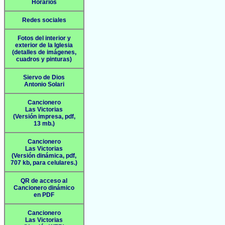
Horarios
Redes sociales
Fotos del interior y
exterior de la Iglesia
(detalles de imágenes,
cuadros y pinturas)
Siervo de Dios
Antonio Solari
Cancionero
Las Victorias
(Versión impresa, pdf,
13 mb.)
Cancionero
Las Victorias
(Versión dinámica, pdf,
707 kb, para celulares.)
QR de acceso al
Cancionero dinámico
en PDF
Cancionero
Las Victorias