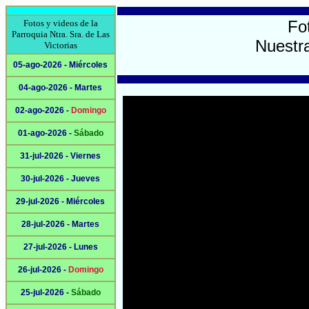
Fo
Fotos y videos de la
Parroquia Ntra. Sra. de Las
Nuestra
Victorias
05-ago-2026 - Miércoles
04-ago-2026 - Martes
02-ago-2026 -
Domingo
01-ago-2026 -
Sábado
31-jul-2026 - Viernes
30-jul-2026 - Jueves
29-jul-2026 - Miércoles
28-jul-2026 - Martes
27-jul-2026 - Lunes
26-jul-2026 -
Domingo
25-jul-2026 -
Sábado