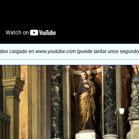
deo cargado en www.youtube.com (puede tardar unos segundos