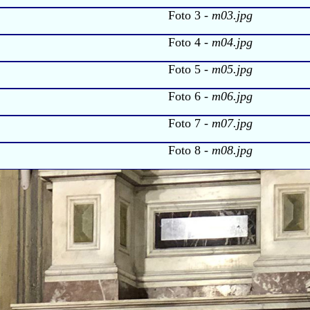
Foto 3 -
m03.jpg
Foto 4 -
m04.jpg
Foto 5 -
m05.jpg
Foto 6 -
m06.jpg
Foto 7 -
m07.jpg
Foto 8 -
m08.jpg