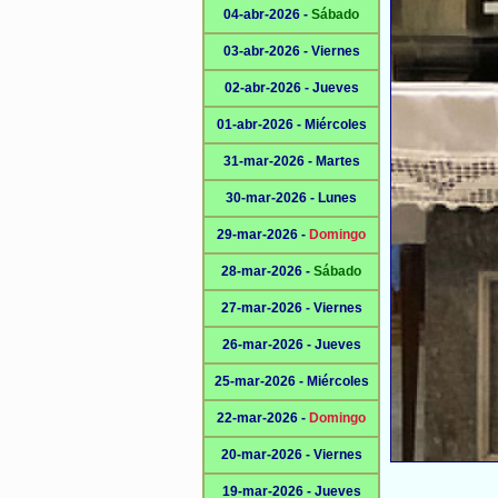
04-abr-2026 -
Sábado
03-abr-2026 - Viernes
02-abr-2026 - Jueves
01-abr-2026 - Miércoles
31-mar-2026 - Martes
30-mar-2026 - Lunes
29-mar-2026 -
Domingo
28-mar-2026 -
Sábado
27-mar-2026 - Viernes
26-mar-2026 - Jueves
25-mar-2026 - Miércoles
22-mar-2026 -
Domingo
20-mar-2026 - Viernes
19-mar-2026 - Jueves