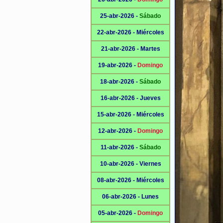
25-abr-2026 -
Sábado
22-abr-2026 - Miércoles
21-abr-2026 - Martes
19-abr-2026 -
Domingo
18-abr-2026 -
Sábado
16-abr-2026 - Jueves
15-abr-2026 - Miércoles
12-abr-2026 -
Domingo
11-abr-2026 -
Sábado
10-abr-2026 - Viernes
08-abr-2026 - Miércoles
06-abr-2026 - Lunes
05-abr-2026 -
Domingo