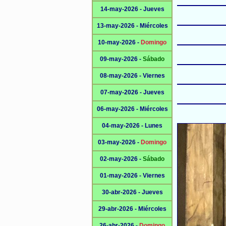
14-may-2026 - Jueves
13-may-2026 - Miércoles
10-may-2026 -
Domingo
09-may-2026 -
Sábado
08-may-2026 - Viernes
07-may-2026 - Jueves
06-may-2026 - Miércoles
04-may-2026 - Lunes
03-may-2026 -
Domingo
02-may-2026 -
Sábado
01-may-2026 - Viernes
30-abr-2026 - Jueves
29-abr-2026 - Miércoles
26-abr-2026 -
Domingo