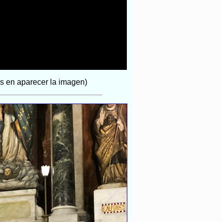
 en aparecer la imagen)