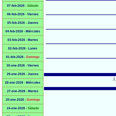
07-feb-2026 -
Sábado
06-feb-2026 - Viernes
05-feb-2026 - Jueves
04-feb-2026 - Miércoles
03-feb-2026 - Martes
02-feb-2026 - Lunes
01-feb-2026 -
Domingo
30-ene-2026 - Viernes
29-ene-2026 - Jueves
J
28-ene-2026 - Miércoles
27-ene-2026 - Martes
25-ene-2026 -
Domingo
24-ene-2026 -
Sábado