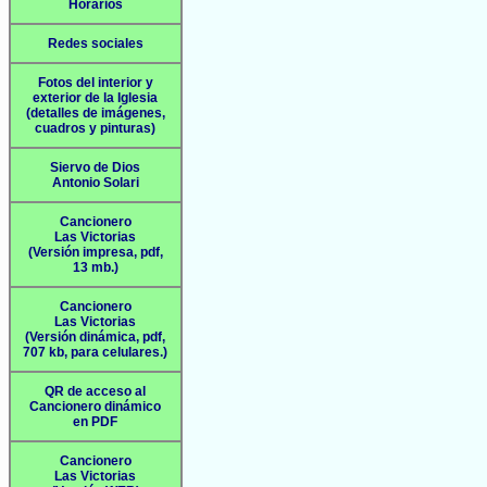
Horarios
Redes sociales
Fotos del interior y
exterior de la Iglesia
(detalles de imágenes,
cuadros y pinturas)
Siervo de Dios
Antonio Solari
Cancionero
Las Victorias
(Versión impresa, pdf,
13 mb.)
Cancionero
Las Victorias
(Versión dinámica, pdf,
707 kb, para celulares.)
QR de acceso al
Cancionero dinámico
en PDF
Cancionero
Las Victorias