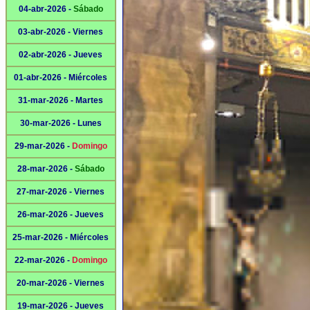
04-abr-2026 -
Sábado
03-abr-2026 - Viernes
02-abr-2026 - Jueves
01-abr-2026 - Miércoles
31-mar-2026 - Martes
30-mar-2026 - Lunes
29-mar-2026 -
Domingo
28-mar-2026 -
Sábado
27-mar-2026 - Viernes
26-mar-2026 - Jueves
25-mar-2026 - Miércoles
22-mar-2026 -
Domingo
20-mar-2026 - Viernes
19-mar-2026 - Jueves