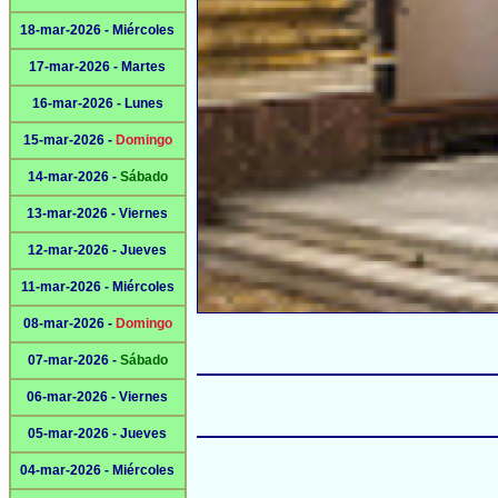
18-mar-2026 - Miércoles
17-mar-2026 - Martes
16-mar-2026 - Lunes
15-mar-2026 -
Domingo
14-mar-2026 -
Sábado
13-mar-2026 - Viernes
12-mar-2026 - Jueves
11-mar-2026 - Miércoles
08-mar-2026 -
Domingo
07-mar-2026 -
Sábado
06-mar-2026 - Viernes
05-mar-2026 - Jueves
04-mar-2026 - Miércoles