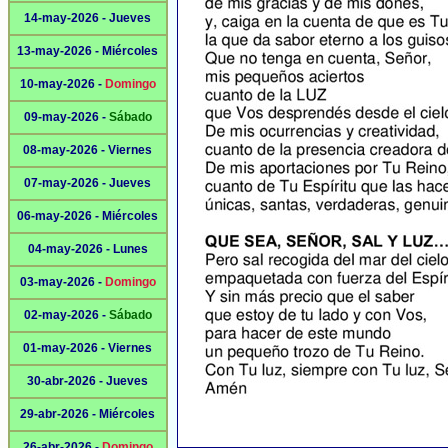
14-may-2026 - Jueves
13-may-2026 - Miércoles
10-may-2026 -
Domingo
09-may-2026 -
Sábado
08-may-2026 - Viernes
07-may-2026 - Jueves
06-may-2026 - Miércoles
04-may-2026 - Lunes
03-may-2026 -
Domingo
02-may-2026 -
Sábado
01-may-2026 - Viernes
30-abr-2026 - Jueves
29-abr-2026 - Miércoles
26-abr-2026 -
Domingo