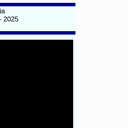
ia
- 2025