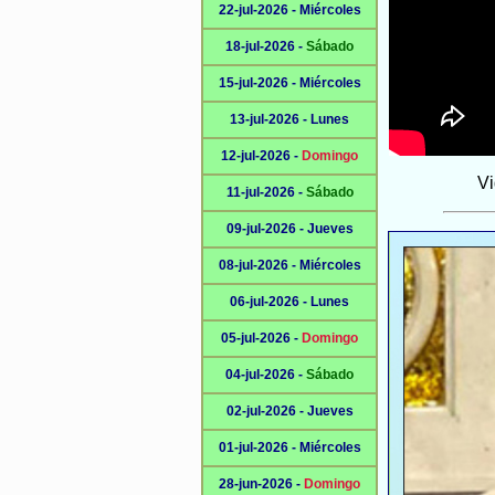
22-jul-2026 - Miércoles
18-jul-2026 -
Sábado
15-jul-2026 - Miércoles
13-jul-2026 - Lunes
12-jul-2026 -
Domingo
Vi
11-jul-2026 -
Sábado
09-jul-2026 - Jueves
08-jul-2026 - Miércoles
06-jul-2026 - Lunes
05-jul-2026 -
Domingo
04-jul-2026 -
Sábado
02-jul-2026 - Jueves
01-jul-2026 - Miércoles
28-jun-2026 -
Domingo