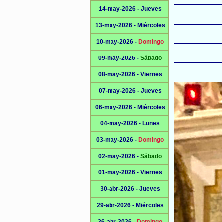
14-may-2026 - Jueves
13-may-2026 - Miércoles
10-may-2026 -
Domingo
09-may-2026 -
Sábado
08-may-2026 - Viernes
07-may-2026 - Jueves
06-may-2026 - Miércoles
04-may-2026 - Lunes
03-may-2026 -
Domingo
02-may-2026 -
Sábado
01-may-2026 - Viernes
30-abr-2026 - Jueves
29-abr-2026 - Miércoles
26-abr-2026 -
Domingo