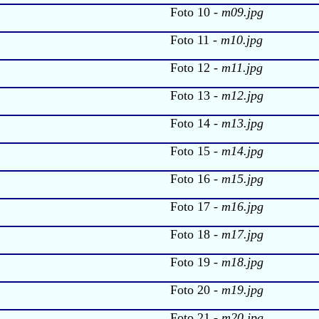
Foto 10 -
m09.jpg
Foto 11 -
m10.jpg
Foto 12 -
m11.jpg
Foto 13 -
m12.jpg
Foto 14 -
m13.jpg
Foto 15 -
m14.jpg
Foto 16 -
m15.jpg
Foto 17 -
m16.jpg
Foto 18 -
m17.jpg
Foto 19 -
m18.jpg
Foto 20 -
m19.jpg
Foto 21 -
m20.jpg