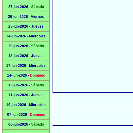
27-jun-2026 -
Sábado
26-jun-2026 - Viernes
25-jun-2026 - Jueves
24-jun-2026 - Miércoles
20-jun-2026 -
Sábado
18-jun-2026 - Jueves
17-jun-2026 - Miércoles
14-jun-2026 -
Domingo
13-jun-2026 -
Sábado
11-jun-2026 - Jueves
10-jun-2026 - Miércoles
07-jun-2026 -
Domingo
06-jun-2026 -
Sábado