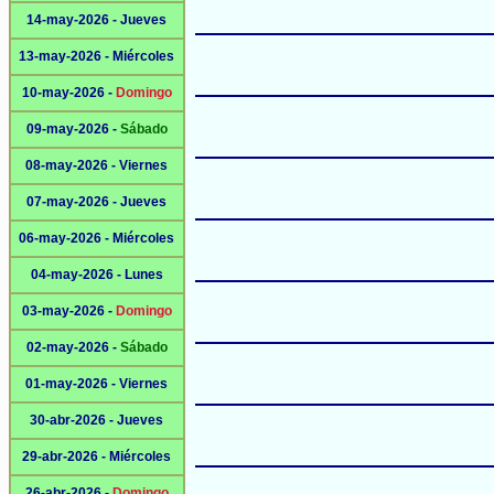
14-may-2026 - Jueves
13-may-2026 - Miércoles
10-may-2026 -
Domingo
09-may-2026 -
Sábado
08-may-2026 - Viernes
07-may-2026 - Jueves
06-may-2026 - Miércoles
04-may-2026 - Lunes
03-may-2026 -
Domingo
02-may-2026 -
Sábado
01-may-2026 - Viernes
30-abr-2026 - Jueves
29-abr-2026 - Miércoles
26-abr-2026 -
Domingo