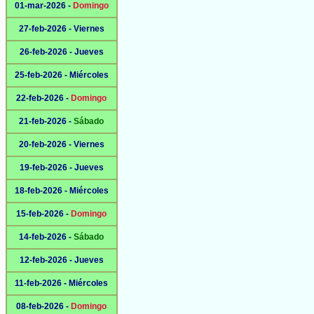
01-mar-2026 -
Domingo
27-feb-2026 - Viernes
26-feb-2026 - Jueves
25-feb-2026 - Miércoles
22-feb-2026 -
Domingo
21-feb-2026 -
Sábado
20-feb-2026 - Viernes
19-feb-2026 - Jueves
18-feb-2026 - Miércoles
15-feb-2026 -
Domingo
14-feb-2026 -
Sábado
12-feb-2026 - Jueves
11-feb-2026 - Miércoles
08-feb-2026 -
Domingo