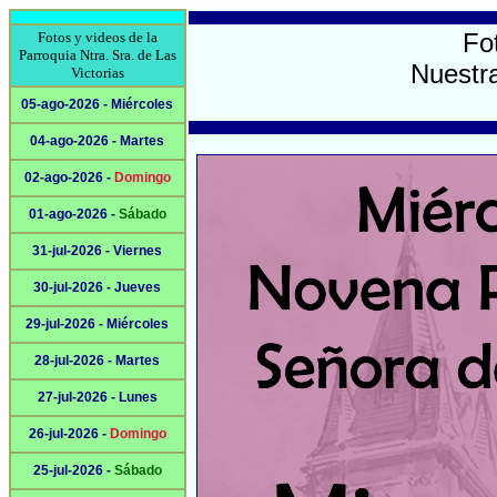
Fo
Fotos y videos de la
Parroquia Ntra. Sra. de Las
Nuestra
Victorias
05-ago-2026 - Miércoles
04-ago-2026 - Martes
02-ago-2026 -
Domingo
01-ago-2026 -
Sábado
31-jul-2026 - Viernes
30-jul-2026 - Jueves
29-jul-2026 - Miércoles
28-jul-2026 - Martes
27-jul-2026 - Lunes
26-jul-2026 -
Domingo
25-jul-2026 -
Sábado