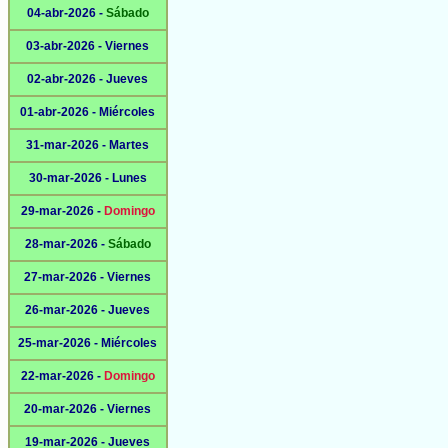
04-abr-2026 -
Sábado
03-abr-2026 - Viernes
02-abr-2026 - Jueves
01-abr-2026 - Miércoles
31-mar-2026 - Martes
30-mar-2026 - Lunes
29-mar-2026 -
Domingo
28-mar-2026 -
Sábado
27-mar-2026 - Viernes
26-mar-2026 - Jueves
25-mar-2026 - Miércoles
22-mar-2026 -
Domingo
20-mar-2026 - Viernes
19-mar-2026 - Jueves