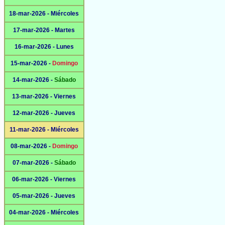
18-mar-2026 - Miércoles
17-mar-2026 - Martes
16-mar-2026 - Lunes
15-mar-2026 -
Domingo
14-mar-2026 -
Sábado
13-mar-2026 - Viernes
12-mar-2026 - Jueves
11-mar-2026 - Miércoles
08-mar-2026 -
Domingo
07-mar-2026 -
Sábado
06-mar-2026 - Viernes
05-mar-2026 - Jueves
04-mar-2026 - Miércoles