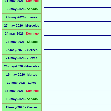
31-may-2026 -
Domingo
30-may-2026 -
Sábado
28-may-2026 - Jueves
27-may-2026 - Miércoles
24-may-2026 -
Domingo
23-may-2026 -
Sábado
22-may-2026 - Viernes
21-may-2026 - Jueves
20-may-2026 - Miércoles
19-may-2026 - Martes
18-may-2026 - Lunes
17-may-2026 -
Domingo
16-may-2026 -
Sábado
15-may-2026 - Viernes