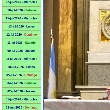
22-jul-2026 - Miércoles
18-jul-2026 -
Sábado
15-jul-2026 - Miércoles
13-jul-2026 - Lunes
12-jul-2026 -
Domingo
11-jul-2026 -
Sábado
09-jul-2026 - Jueves
08-jul-2026 - Miércoles
06-jul-2026 - Lunes
05-jul-2026 -
Domingo
04-jul-2026 -
Sábado
02-jul-2026 - Jueves
01-jul-2026 - Miércoles
28-jun-2026 -
Domingo