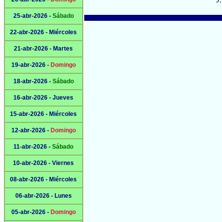
25-abr-2026 -
Sábado
22-abr-2026 - Miércoles
21-abr-2026 - Martes
19-abr-2026 -
Domingo
18-abr-2026 -
Sábado
16-abr-2026 - Jueves
15-abr-2026 - Miércoles
12-abr-2026 -
Domingo
11-abr-2026 -
Sábado
10-abr-2026 - Viernes
08-abr-2026 - Miércoles
06-abr-2026 - Lunes
05-abr-2026 -
Domingo