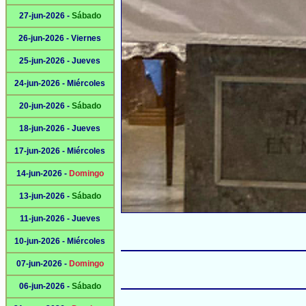
27-jun-2026 -
Sábado
26-jun-2026 - Viernes
25-jun-2026 - Jueves
24-jun-2026 - Miércoles
20-jun-2026 -
Sábado
18-jun-2026 - Jueves
17-jun-2026 - Miércoles
14-jun-2026 -
Domingo
13-jun-2026 -
Sábado
11-jun-2026 - Jueves
10-jun-2026 - Miércoles
07-jun-2026 -
Domingo
06-jun-2026 -
Sábado