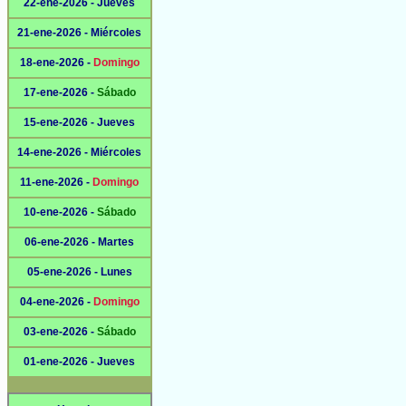
22-ene-2026 - Jueves
21-ene-2026 - Miércoles
18-ene-2026 -
Domingo
17-ene-2026 -
Sábado
15-ene-2026 - Jueves
14-ene-2026 - Miércoles
11-ene-2026 -
Domingo
10-ene-2026 -
Sábado
06-ene-2026 - Martes
05-ene-2026 - Lunes
04-ene-2026 -
Domingo
03-ene-2026 -
Sábado
01-ene-2026 - Jueves