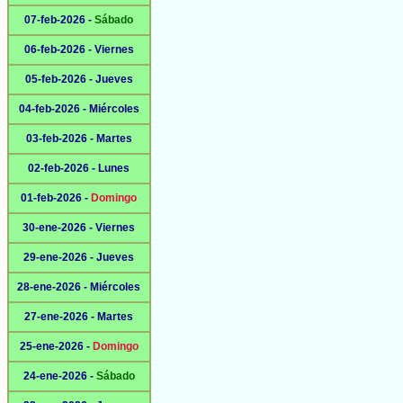
07-feb-2026 -
Sábado
06-feb-2026 - Viernes
05-feb-2026 - Jueves
04-feb-2026 - Miércoles
03-feb-2026 - Martes
02-feb-2026 - Lunes
01-feb-2026 -
Domingo
30-ene-2026 - Viernes
29-ene-2026 - Jueves
28-ene-2026 - Miércoles
27-ene-2026 - Martes
25-ene-2026 -
Domingo
24-ene-2026 -
Sábado