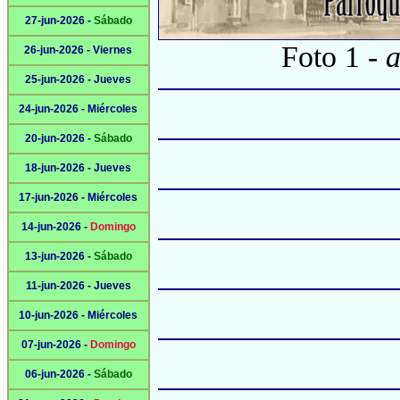
27-jun-2026 -
Sábado
Foto 1 -
a
26-jun-2026 - Viernes
25-jun-2026 - Jueves
24-jun-2026 - Miércoles
20-jun-2026 -
Sábado
18-jun-2026 - Jueves
17-jun-2026 - Miércoles
14-jun-2026 -
Domingo
13-jun-2026 -
Sábado
11-jun-2026 - Jueves
10-jun-2026 - Miércoles
07-jun-2026 -
Domingo
06-jun-2026 -
Sábado