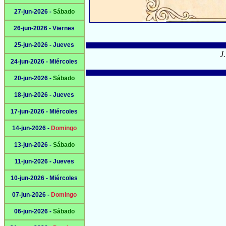
27-jun-2026 -
Sábado
26-jun-2026 - Viernes
25-jun-2026 - Jueves
J
24-jun-2026 - Miércoles
20-jun-2026 -
Sábado
18-jun-2026 - Jueves
17-jun-2026 - Miércoles
14-jun-2026 -
Domingo
13-jun-2026 -
Sábado
11-jun-2026 - Jueves
10-jun-2026 - Miércoles
07-jun-2026 -
Domingo
06-jun-2026 -
Sábado