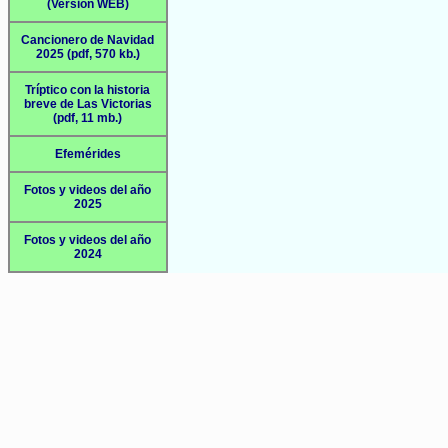
(Versión WEB)
Cancionero de Navidad
2025 (pdf, 570 kb.)
Tríptico con la historia
breve de Las Victorias
(pdf, 11 mb.)
Efemérides
Fotos y videos del año
2025
Fotos y videos del año
2024