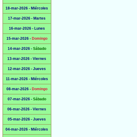
18-mar-2026 - Miércoles
17-mar-2026 - Martes
16-mar-2026 - Lunes
15-mar-2026 -
Domingo
14-mar-2026 -
Sábado
13-mar-2026 - Viernes
12-mar-2026 - Jueves
11-mar-2026 - Miércoles
08-mar-2026 -
Domingo
07-mar-2026 -
Sábado
06-mar-2026 - Viernes
05-mar-2026 - Jueves
04-mar-2026 - Miércoles