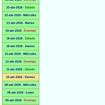
25-abr-2026 -
Sábado
22-abr-2026 - Miércoles
21-abr-2026 - Martes
19-abr-2026 -
Domingo
18-abr-2026 -
Sábado
16-abr-2026 - Jueves
15-abr-2026 - Miércoles
12-abr-2026 -
Domingo
11-abr-2026 -
Sábado
10-abr-2026 - Viernes
08-abr-2026 - Miércoles
06-abr-2026 - Lunes
05-abr-2026 -
Domingo