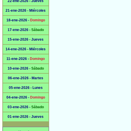
22-ene-2026 - Jueves
21-ene-2026 - Miércoles
18-ene-2026 -
Domingo
17-ene-2026 -
Sábado
15-ene-2026 - Jueves
14-ene-2026 - Miércoles
11-ene-2026 -
Domingo
10-ene-2026 -
Sábado
06-ene-2026 - Martes
05-ene-2026 - Lunes
04-ene-2026 -
Domingo
03-ene-2026 -
Sábado
01-ene-2026 - Jueves