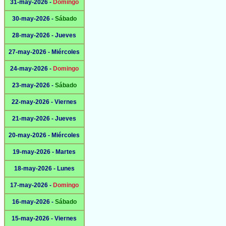
31-may-2026 -
Domingo
30-may-2026 -
Sábado
28-may-2026 - Jueves
27-may-2026 - Miércoles
24-may-2026 -
Domingo
23-may-2026 -
Sábado
22-may-2026 - Viernes
21-may-2026 - Jueves
20-may-2026 - Miércoles
19-may-2026 - Martes
18-may-2026 - Lunes
17-may-2026 -
Domingo
16-may-2026 -
Sábado
15-may-2026 - Viernes