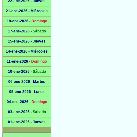
22-ene-2026 - Jueves
21-ene-2026 - Miércoles
18-ene-2026 -
Domingo
17-ene-2026 -
Sábado
15-ene-2026 - Jueves
14-ene-2026 - Miércoles
11-ene-2026 -
Domingo
10-ene-2026 -
Sábado
06-ene-2026 - Martes
05-ene-2026 - Lunes
04-ene-2026 -
Domingo
03-ene-2026 -
Sábado
01-ene-2026 - Jueves