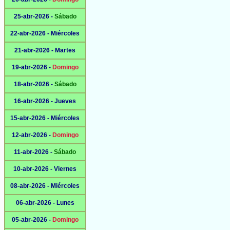
25-abr-2026 -
Sábado
22-abr-2026 - Miércoles
21-abr-2026 - Martes
19-abr-2026 -
Domingo
18-abr-2026 -
Sábado
16-abr-2026 - Jueves
15-abr-2026 - Miércoles
12-abr-2026 -
Domingo
11-abr-2026 -
Sábado
10-abr-2026 - Viernes
08-abr-2026 - Miércoles
06-abr-2026 - Lunes
05-abr-2026 -
Domingo