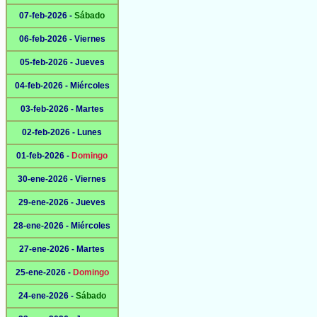
07-feb-2026 -
Sábado
06-feb-2026 - Viernes
05-feb-2026 - Jueves
04-feb-2026 - Miércoles
03-feb-2026 - Martes
02-feb-2026 - Lunes
01-feb-2026 -
Domingo
30-ene-2026 - Viernes
29-ene-2026 - Jueves
28-ene-2026 - Miércoles
27-ene-2026 - Martes
25-ene-2026 -
Domingo
24-ene-2026 -
Sábado