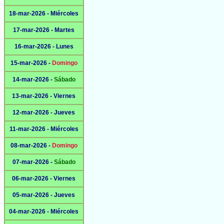
18-mar-2026 - Miércoles
17-mar-2026 - Martes
16-mar-2026 - Lunes
15-mar-2026 -
Domingo
14-mar-2026 -
Sábado
13-mar-2026 - Viernes
12-mar-2026 - Jueves
11-mar-2026 - Miércoles
08-mar-2026 -
Domingo
07-mar-2026 -
Sábado
06-mar-2026 - Viernes
05-mar-2026 - Jueves
04-mar-2026 - Miércoles