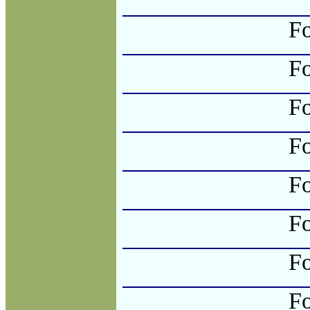
Fo
Fo
Fo
Fo
Fo
Fo
Fo
Fo