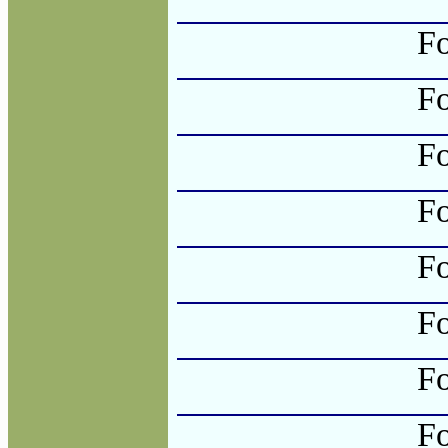
Fo
Fo
Fo
Fo
Fo
Fo
Fo
Fo