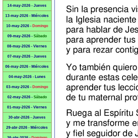
14-may-2026 - Jueves
13-may-2026 - Miércoles
10-may-2026 -
Domingo
09-may-2026 -
Sábado
08-may-2026 - Viernes
07-may-2026 - Jueves
06-may-2026 - Miércoles
04-may-2026 - Lunes
03-may-2026 -
Domingo
02-may-2026 -
Sábado
01-may-2026 - Viernes
30-abr-2026 - Jueves
29-abr-2026 - Miércoles
26-abr-2026 -
Domingo