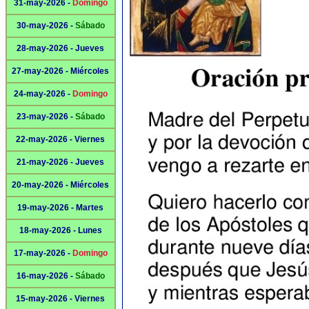
31-may-2026 -
Domingo
30-may-2026 -
Sábado
28-may-2026 - Jueves
27-may-2026 - Miércoles
24-may-2026 -
Domingo
23-may-2026 -
Sábado
22-may-2026 - Viernes
21-may-2026 - Jueves
20-may-2026 - Miércoles
19-may-2026 - Martes
18-may-2026 - Lunes
17-may-2026 -
Domingo
16-may-2026 -
Sábado
15-may-2026 - Viernes