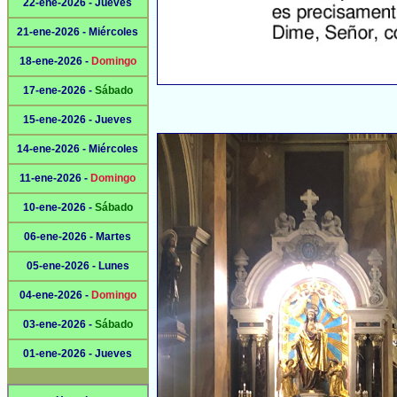
22-ene-2026 - Jueves
21-ene-2026 - Miércoles
18-ene-2026 -
Domingo
17-ene-2026 -
Sábado
15-ene-2026 - Jueves
14-ene-2026 - Miércoles
11-ene-2026 -
Domingo
10-ene-2026 -
Sábado
06-ene-2026 - Martes
05-ene-2026 - Lunes
04-ene-2026 -
Domingo
03-ene-2026 -
Sábado
01-ene-2026 - Jueves