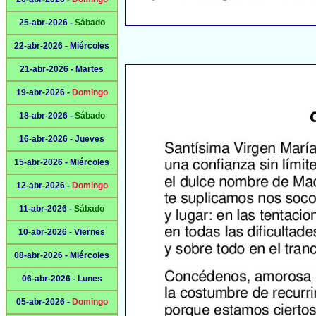
25-abr-2026 -
Sábado
22-abr-2026 - Miércoles
21-abr-2026 - Martes
19-abr-2026 -
Domingo
18-abr-2026 -
Sábado
16-abr-2026 - Jueves
15-abr-2026 - Miércoles
12-abr-2026 -
Domingo
11-abr-2026 -
Sábado
10-abr-2026 - Viernes
08-abr-2026 - Miércoles
06-abr-2026 - Lunes
05-abr-2026 -
Domingo