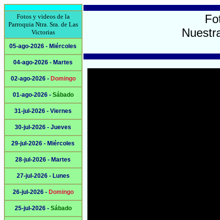
Fo
Fotos y videos de la
Parroquia Ntra. Sra. de Las
Nuestra
Victorias
05-ago-2026 - Miércoles
04-ago-2026 - Martes
02-ago-2026 -
Domingo
01-ago-2026 -
Sábado
31-jul-2026 - Viernes
30-jul-2026 - Jueves
29-jul-2026 - Miércoles
28-jul-2026 - Martes
27-jul-2026 - Lunes
26-jul-2026 -
Domingo
25-jul-2026 -
Sábado