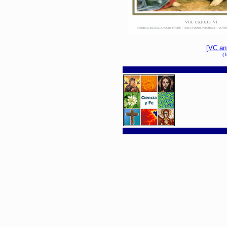
[VC ant
(T